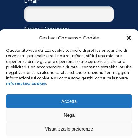
Email*
Nome e Cognome
Gestisci Consenso Cookie
Questo sito web utilizza cookie tecnici e di profilazione, anche di
terze parti, per analizzare il nostro traffico, offrirti una migliore
Accetto
l'informativa
per il
esperienza di navigazione e personalizzare contenuti e annunci
trattamento dei dati ai sensi del
pubblicitari. Non acconsentire o ritirare il consenso potrebbe influire
regolamento UE 2016/679
negativamente su alcune caratteristiche e funzioni. Per maggiori
informazioni sui cookie e su come sono gestiti, consulta la nostra
informativa cookie
.
Accetta
Nega
Visualizza le preferenze
informativa privacy & cookie
–
termini e