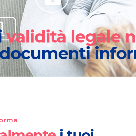
i
validità legale
 documenti infor
norma
talmente
i tuoi