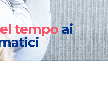
 nel tempo
ai
matici