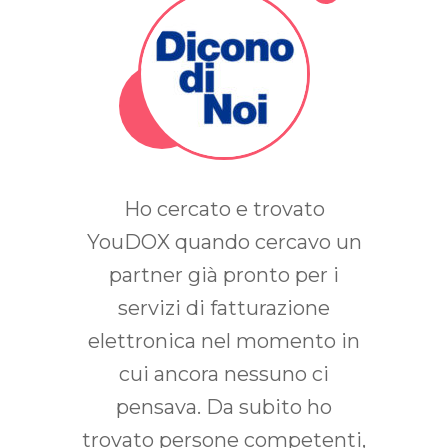
chiave
Ho cercato e trovato
Utiliz
fide
YouDOX quando cercavo un
lont
ibilità,
partner già pronto per i
conse
gili e
servizi di fatturazione
e reg
cipali
elettronica nel momento in
prim
Team
cui ancora nessuno ci
elettr
un
pensava. Da subito ho
avev
ibuto
trovato persone competenti,
atte