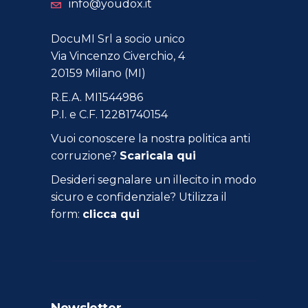
info@youdox.it
DocuMI Srl a socio unico
Via Vincenzo Civerchio, 4
20159 Milano (MI)
R.E.A. MI1544986
P.I. e C.F. 12281740154
Vuoi conoscere la nostra politica anti
corruzione?
Scaricala qui
Desideri segnalare un illecito in modo
sicuro e confidenziale? Utilizza il
form:
clicca qui
Newsletter