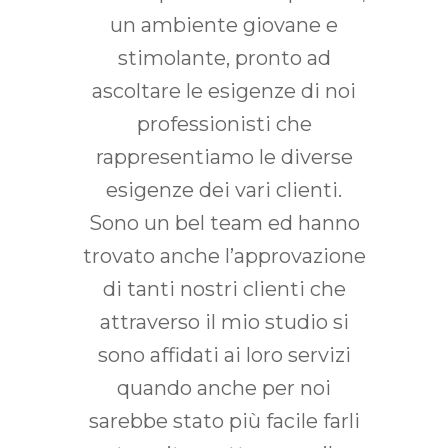
e del
un ambiente giovane e
profe
 molto
stimolante, pronto ad
dei
offerti
ascoltare le esigenze di noi
d
insieme
professionisti che
non
 di
rappresentiamo le diverse
hou
esigenze dei vari clienti.
stu
Sono un bel team ed hanno
servi
Y Associati
trovato anche l’approvazione
norm
do
di tanti nostri clienti che
ott
attraverso il mio studio si
quant
sono affidati ai loro servizi
con u
quando anche per noi
alla 
sarebbe stato più facile farli
che i