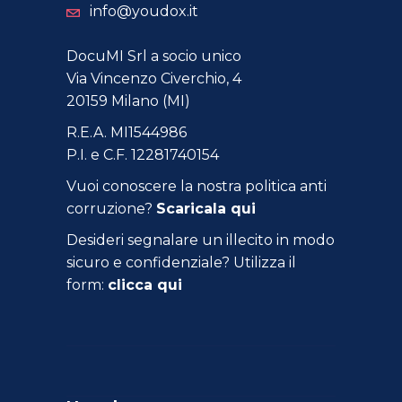
info@youdox.it
DocuMI Srl a socio unico
Via Vincenzo Civerchio, 4
20159 Milano (MI)
R.E.A. MI1544986
P.I. e C.F. 12281740154
Vuoi conoscere la nostra politica anti
corruzione?
Scaricala qui
Desideri segnalare un illecito in modo
sicuro e confidenziale? Utilizza il
form:
clicca qui