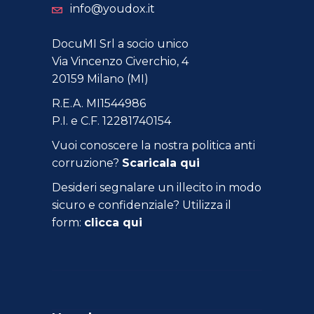
info@youdox.it
DocuMI Srl a socio unico
Via Vincenzo Civerchio, 4
20159 Milano (MI)
R.E.A. MI1544986
P.I. e C.F. 12281740154
Vuoi conoscere la nostra politica anti
corruzione?
Scaricala qui
Desideri segnalare un illecito in modo
sicuro e confidenziale? Utilizza il
form:
clicca qui