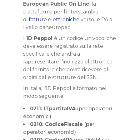
European Public On Line
, la
piattaforma per l’interscambio
di
fatture elettroniche
verso le PA a
livello paneuropeo.
L’
ID Peppol
è un codice univoco, che
deve essere registrato sulla rete
specifica, e che andrà a
rappresentare l’indirizzo elettronico
del fornitore che dovrà ricevere gli
ordini dalle strutture del SSN.
In Italia, l’ID Peppol è formato nel
modo seguente:
0211: ITpartitaIVA
(per operatori
economici)
0210: CodiceFiscale
(per
operatori economici)
0201: CodiceIPA
(per Pubbliche