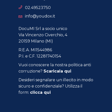
02.49523750
info@youdox.it
DocuMI Srl a socio unico
Via Vincenzo Civerchio, 4
20159 Milano (MI)
R.E.A. MI1544986
P.I. e C.F. 12281740154
Vuoi conoscere la nostra politica anti
corruzione?
Scaricala qui
Desideri segnalare un illecito in modo
sicuro e confidenziale? Utilizza il
form:
clicca qui