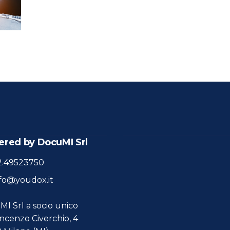
red by DocuMI Srl
2.49523750
fo@youdox.it
I Srl a socio unico
incenzo Civerchio, 4