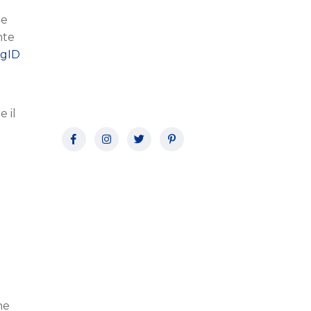
 e
nte
gID
e il
ne