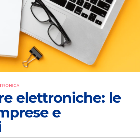
TRONICA
e elettroniche: le
imprese e
i