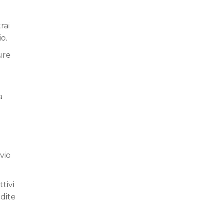
rai
o.
ure
a
vio
tivi
ndite