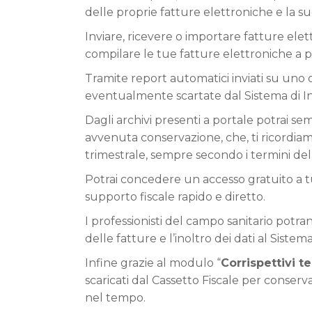
delle proprie fatture elettroniche e la 
Inviare, ricevere o importare fatture ele
compilare le tue fatture elettroniche a 
Tramite report automatici inviati su uno o
eventualmente scartate dal Sistema di Int
Dagli archivi presenti a portale potrai s
avvenuta conservazione, che, ti ricordia
trimestrale, sempre secondo i termini de
Potrai concedere un accesso gratuito a tu
supporto fiscale rapido e diretto.
I professionisti del campo sanitario potran
delle fatture e l’inoltro dei dati al Sistem
Infine grazie al modulo “
Corrispettivi t
scaricati dal Cassetto Fiscale per conser
nel tempo.