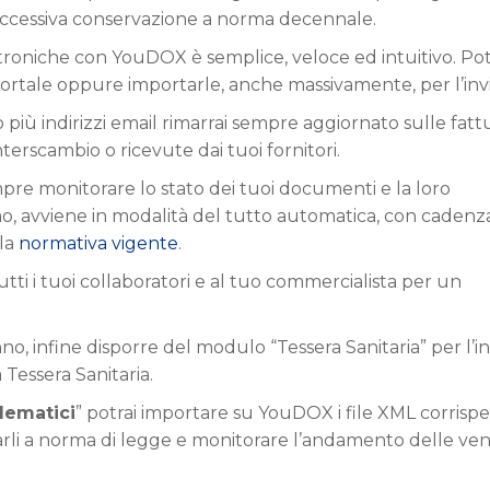
successiva conservazione a norma decennale.
ttroniche con YouDOX è semplice, veloce ed intuitivo. Pot
portale oppure importarle, anche massivamente, per l’invi
 più indirizzi email rimarrai sempre aggiornato sulle fatt
erscambio o ricevute dai tuoi fornitori.
empre monitorare lo stato dei tuoi documenti e la loro
mo, avviene in modalità del tutto automatica, con cadenz
lla
normativa vigente
.
tti i tuoi collaboratori e al tuo commercialista per un
no, infine disporre del modulo “Tessera Sanitaria” per l’in
a Tessera Sanitaria.
elematici
” potrai importare su YouDOX i file XML corrispet
varli a norma di legge e monitorare l’andamento delle ve