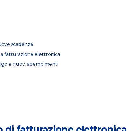
e nuove scadenze
lla fatturazione elettronica
ligo e nuovi adempimenti
o di fatturazione elettronica