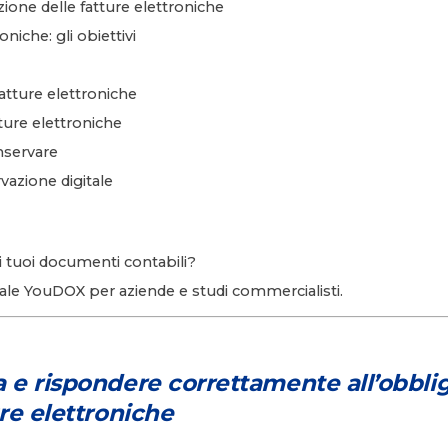
zione delle fatture elettroniche
niche: gli obiettivi
atture elettroniche
ture elettroniche
onservare
vazione digitale
 tuoi documenti contabili?
itale YouDOX per aziende e studi commercialisti.
a e rispondere correttamente a
ll’obbli
re elettroniche