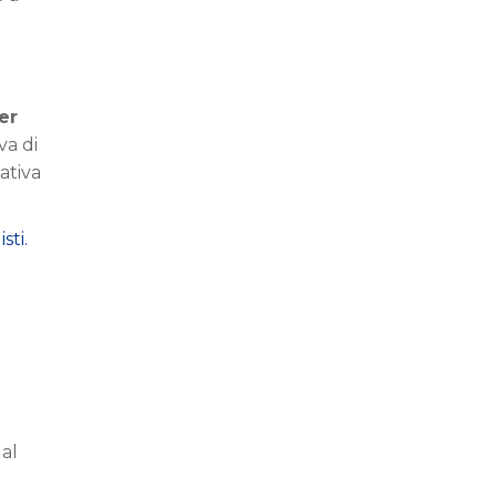
er
va di
ativa
sti.
al