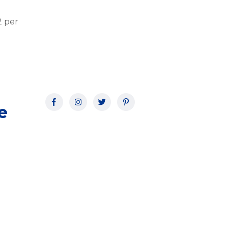
2 per
e