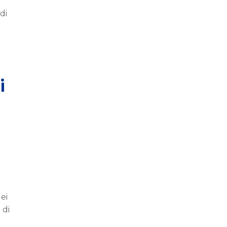
di
i
ei
 di