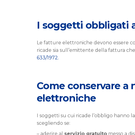
I soggetti obbligati
Le fatture elettroniche devono essere co
ricade sia sull’emittente della fattura che 
633/1972.
Come conservare a n
elettroniche
I soggetti su cui ricade l’obbligo hanno l
scegliendo se:
– aderire al
servizio gratuito
messo a dis