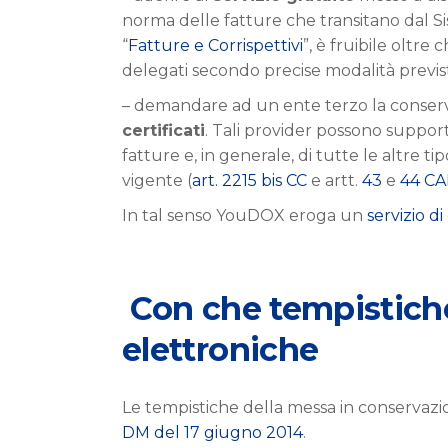
norma delle fatture che transitano dal Sis
“
Fatture e Corrispettivi
”, è fruibile oltre
delegati secondo precise modalità previst
– demandare ad un ente terzo la conserva
certificati
. Tali provider possono support
fatture e, in generale, di tutte le altre t
vigente (
art. 2215 bis CC
e artt.
43
e
44 C
In tal senso YouDOX eroga un
servizio d
Con che tempistiche
elettroniche
Le tempistiche della messa in conservazi
DM del 17 giugno 2014
.