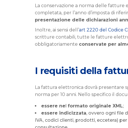
La conservazione a norma delle fatture el
completata, per l’anno d’imposta di rifer
presentazione delle dichiarazioni ann
Inoltre, ai sensi dell’
art 2220 del Codice Ci
scritture contabili, tutte le fatture elet
obbligatoriamente
conservate per alm
I requisiti della fat
La fattura elettronica dovrà presentare sp
norma per 10 anni. Nello specifico il do
essere ne
l
formato originale XML
;
essere indicizzata
, ovvero ogni file 
IVA, codici clienti, prodotti, eccetera) 
consultazione.